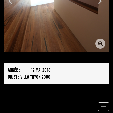
ANNÉE :
12 MAI 2018
OBJET :
VILLA THYON 2000
Togg